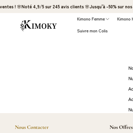
et
entes !
🌸
Noté 4,9/5 sur 245 avis clients
🌸
Jusqu'à -50% sur nos m
passer
au
contenu
Kimono Femme
Kimono
Suivre mon Colis
N
Nu
Ad
Ad
Nu
Nous Contacter
Nos Offres