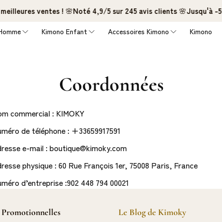
eilleures ventes !
🌸
Noté 4,9/5 sur 245 avis clients
🌸
Jusqu'à -50
 Homme
Kimono Enfant
Accessoires Kimono
Kimono
Coordonnées
om commercial : KIMOKY
méro de téléphone : +33659917591
resse e-mail : boutique@kimoky.com
resse physique : 60 Rue François 1er, 75008 Paris, France
méro d’entreprise :902 448 794 00021
 Promotionnelles
Le Blog de Kimoky